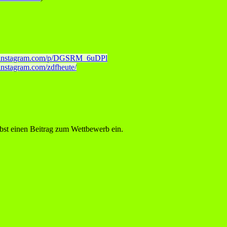
.instagram.com/p/DGSRM_6uDPl
instagram.com/zdfheute/
bst einen Beitrag zum Wettbewerb ein.