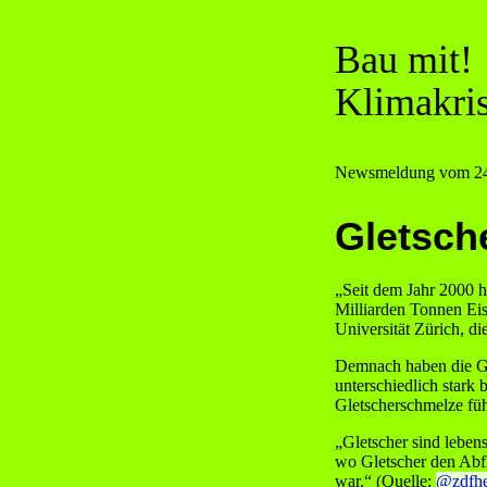
Bau mit!
Klimakris
Newsmeldung vom
2
Gletsch
„Seit dem Jahr 2000 h
Milliarden Tonnen Eis
Universität Zürich, d
Demnach haben die Gle
unterschiedlich stark
Gletscherschmelze füh
„Gletscher sind leben
wo Gletscher den Abfl
war.“ (Quelle:
@zdfheu