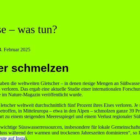
e – was tun?
4. Februar 2025
er schmelzen
aben die weltweiten Gletscher – in denen riesige Mengen an Süßwasser
 verloren. Das ergab eine aktuelle Studie einer internationalen Forsch
ie im Nature-Magazin veröffentlicht wurde.
tscher weltweit durchschnittlich fünf Prozent ihres Eises verloren. Je
 betroffen, in Mitteleuropa – etwa in den Alpen – schmolzen ganze 39 Pr
rt zu einem steigenden Meeresspiegel und einem Verlust regionaler Sü
swichtige Süsswasserressourcen, insbesondere für lokale Gemeinschafte
uss während der warmen und trockenen Jahreszeiten dominieren“, so Inés
te auf Insta
).