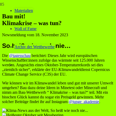
Materialien
Bau mit!
Klimakrise – was tun?
Wall of Fame
Newsmeldung vom
18. November 2023
So heiß wie noch nie…
Archiv der Wettbewerbe
Die
@tagesschau
berichtet: Dieses Jahr wird europäischen
Wissenschaftler:innen zufolge das wärmste seit 125.000 Jahren
werden. Angesichts eines Oktober-Temperaturrekords sei dies
„ziemlich sicher“, erklärte der EU-Klimawandeldienst Copernicus
Climate Change Service (C3S) der EU.
Wie können wir im Klimawandel leben und gut mit unserer Umwelt
umgehen? Bau dazu deine Ideen in Minetest oder Minecraft und
nimm am Bau-Wettbewerb “ Klimakrise – was tun?“ teil. Mit ein
bisschen Glück kannst du sogar ein Preisgeld gewinnen. Mehr
solcher Beiträge findet ihr auf Instagram
@junge_akademie
.