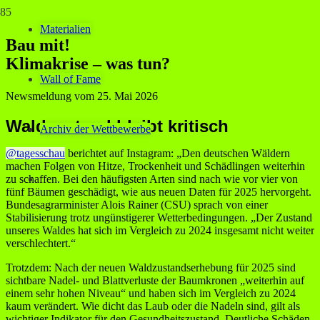
Materialien
Bau mit!
Klimakrise – was tun?
Wall of Fame
Newsmeldung vom
25. Mai 2026
Waldzustand bleibt kritisch
Archiv der Wettbewerbe
@tagesschau
berichtet auf Instagram: „
Den deutschen Wäldern
machen Folgen von Hitze, Trockenheit und Schädlingen weiterhin
zu schaffen. Bei den häufigsten Arten sind nach wie vor vier von
fünf Bäumen geschädigt, wie aus neuen Daten für 2025 hervorgeht.
Bundesagrarminister Alois Rainer (CSU) sprach von einer
Stabilisierung trotz ungünstigerer Wetterbedingungen. „Der Zustand
unseres Waldes hat sich im Vergleich zu 2024 insgesamt nicht weiter
verschlechtert.“
Trotzdem: Nach der neuen Waldzustandserhebung für 2025 sind
sichtbare Nadel- und Blattverluste der Baumkronen „weiterhin auf
einem sehr hohen Niveau“ und haben sich im Vergleich zu 2024
kaum verändert. Wie dicht das Laub oder die Nadeln sind, gilt als
wichtiger Indikator für den Gesundheitszustand. Deutliche Schäden